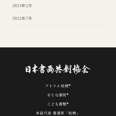
2023年2月
2022年7月
アトリエ桔梗®
おとな書院®
こども書塾®
本協代表 書道家「桔梗」