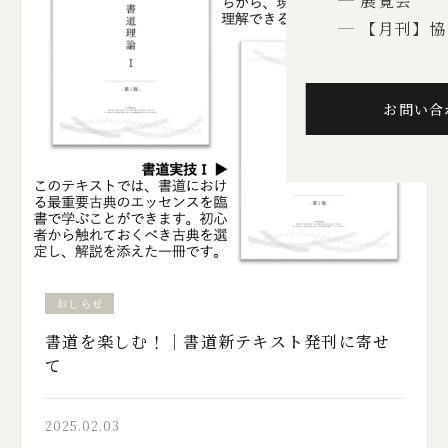
展覧会
【月刊】協
お問い合
おしらせ
書道を楽しむ！｜書道新テキスト発刊に寄せ
て
2025.02.03